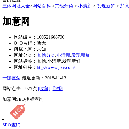
三体网址大全
>
网站百科
>
其他分类
>
小清新
>
发现新鲜
>
加
加意网
网站编号：
100521608796
Q Q号码：
暂无
所属地区：
未知
网址分类：
其他分类
/
小清新
/
发现新鲜
网站标签：
其他,小清新,发现新鲜
网址链接：
http://www.jiae.com/
一键直达
最近更新：2018-11-13
网站点击：
925
次
[收藏]
[举报]
加意网SEO指标查询
SEO查询