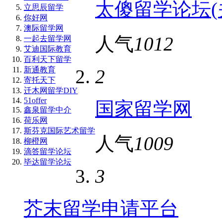
太傻留学论坛(
立思辰留学
你好网
澳际留学网
人气
1012
一起去留学网
艾迪国际教育
百利天下留学
新通教育
2
寄托天下
迁木网留学DIY
51offer
国家留学网
鑫泉留学中介
荷乐网
斯芬克国际艺术留学
人气
1009
柳橙网
滴答留学论坛
毕达留学论坛
3
芥末留学申请平台