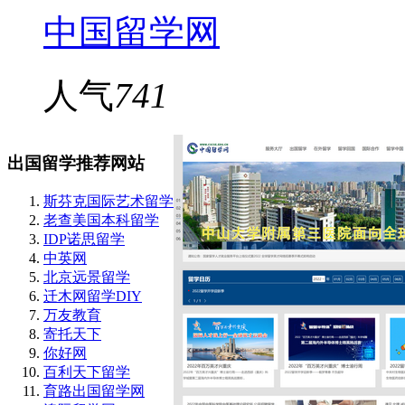
中国留学网
人气
741
出国留学推荐网站
斯芬克国际艺术留学
老查美国本科留学
IDP诺思留学
中英网
北京远景留学
迁木网留学DIY
万友教育
寄托天下
你好网
百利天下留学
育路出国留学网