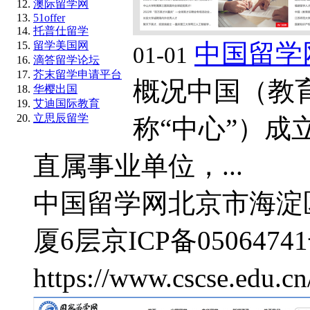
澳际留学网
51offer
托普仕留学
中国留学
留学美国网
01-01
滴答留学论坛
芥末留学申请平台
概况中国（教
华樱出国
艾迪国际教育
立思辰留学
称“中心”）成立
直属事业单位，...
中国留学网
北京市海淀
厦6层
京ICP备05064741
https://www.cscse.edu.cn