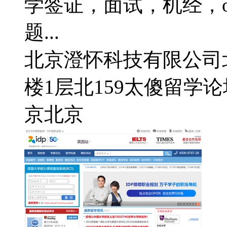
学签证，面试，机经，o
题...
北京澄怀科技有限公司
楼1层北159
太傻留学论坛
京
北京