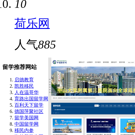
10
荷乐网
人气
885
留学推荐网站
启德教育
凯胜移民
人在温哥华
育路出国留学网
百利天下留学
德国萍聚社区
留学美国网
中国留学网
移民内参