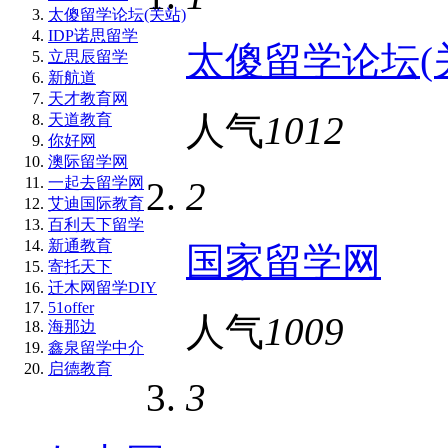
太傻留学论坛(关站)
IDP诺思留学
太傻留学论坛(
立思辰留学
新航道
天才教育网
人气
1012
天道教育
你好网
澳际留学网
一起去留学网
2
艾迪国际教育
百利天下留学
新通教育
国家留学网
寄托天下
迁木网留学DIY
51offer
人气
1009
海那边
鑫泉留学中介
启德教育
3