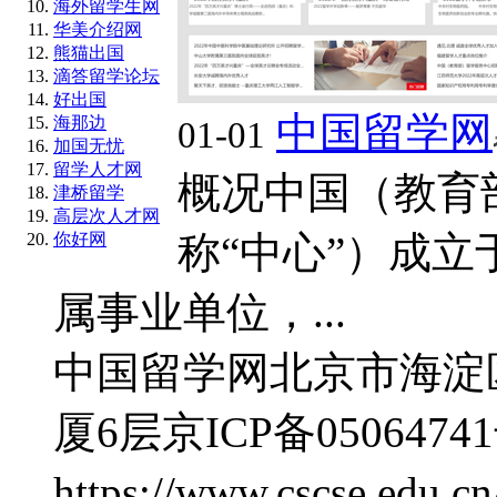
海外留学生网
华美介绍网
熊猫出国
滴答留学论坛
好出国
中国留学网
海那边
01-01
加国无忧
留学人才网
概况中国（教育
津桥留学
高层次人才网
称“中心”）成立于
你好网
属事业单位，...
中国留学网
北京市海淀
厦6层
京ICP备05064741
https://www.cscse.edu.cn