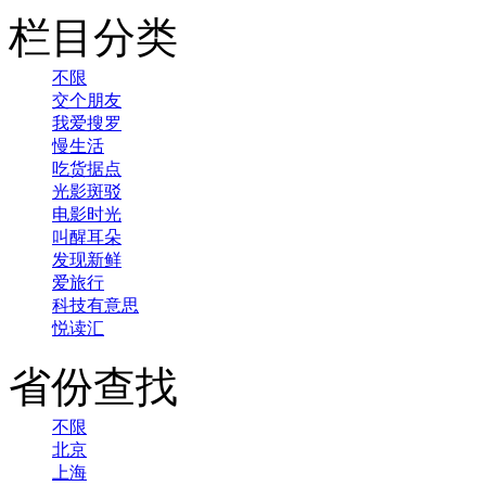
栏目分类
不限
交个朋友
我爱搜罗
慢生活
吃货据点
光影斑驳
电影时光
叫醒耳朵
发现新鲜
爱旅行
科技有意思
悦读汇
省份查找
不限
北京
上海