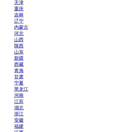
天津
重庆
吉林
辽宁
内蒙古
河北
山西
陕西
山东
新疆
西藏
青海
甘肃
宁夏
黑龙江
河南
江苏
湖北
浙江
安徽
福建