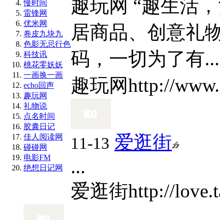
趣玩网 “趣生活
慢时间
雷锋网
优米网
居商品、创意礼
卷皮九块九
色影无忌行色
码，一切为了有...
科技讯
桃花零妖妖
一画换一画
趣玩网
http://www
echo回声
趣玩网
礼物说
点名时间
胶囊日记
爱逛街
佳人阅读网
11-13
碰碰网
电影FM
...
绝想日记网
爱逛街
http://love