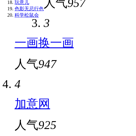
人气
957
玩意儿
色影无忌行色
科学松鼠会
3
一画换一画
人气
947
4
加意网
人气
925