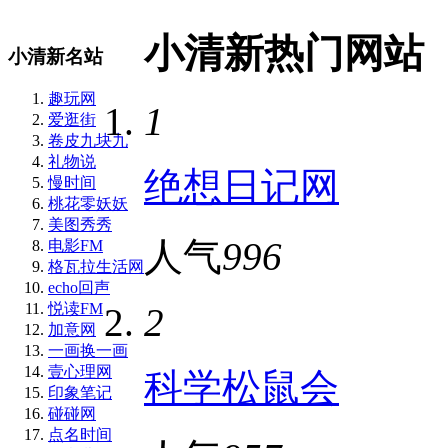
小清新热门网站
小清新名站
趣玩网
1
爱逛街
卷皮九块九
礼物说
绝想日记网
慢时间
桃花零妖妖
美图秀秀
人气
996
电影FM
格瓦拉生活网
echo回声
悦读FM
2
加意网
一画换一画
壹心理网
科学松鼠会
印象笔记
碰碰网
点名时间