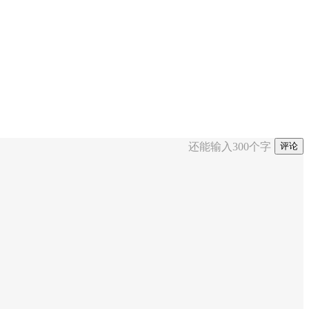
还能输入
300
个字