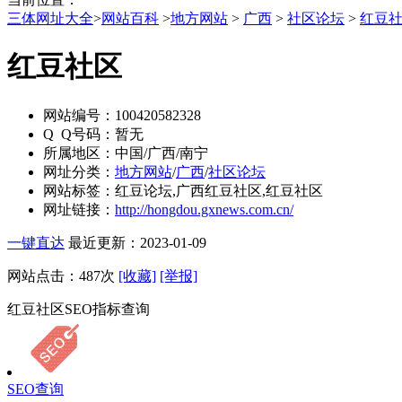
三体网址大全
>
网站百科
>
地方网站
>
广西
>
社区论坛
>
红豆
红豆社区
网站编号：
100420582328
Q Q号码：
暂无
所属地区：
中国/广西/南宁
网址分类：
地方网站
/
广西
/
社区论坛
网站标签：
红豆论坛,广西红豆社区,红豆社区
网址链接：
http://hongdou.gxnews.com.cn/
一键直达
最近更新：2023-01-09
网站点击：
487
次
[收藏]
[举报]
红豆社区SEO指标查询
SEO查询