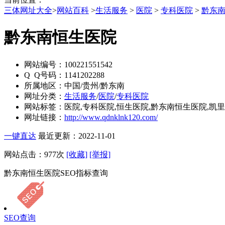
三体网址大全
>
网站百科
>
生活服务
>
医院
>
专科医院
>
​黔东
​黔东南恒生医院
网站编号：
100221551542
Q Q号码：
1141202288
所属地区：
中国/贵州/黔东南
网址分类：
生活服务
/
医院
/
专科医院
网站标签：
医院,专科医院,恒生医院,​黔东南恒生医院,凯
网址链接：
http://www.qdnklnk120.com/
一键直达
最近更新：2022-11-01
网站点击：
977
次
[收藏]
[举报]
​黔东南恒生医院SEO指标查询
SEO查询