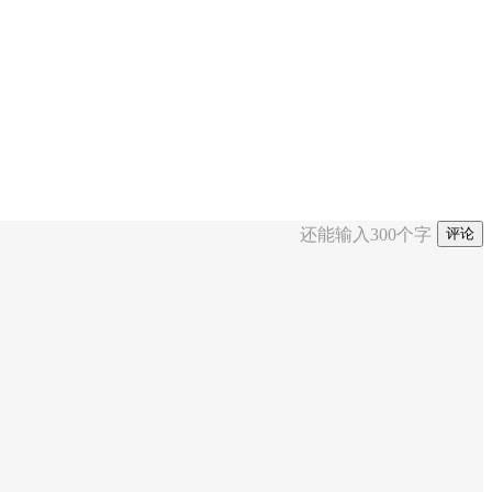
还能输入
300
个字