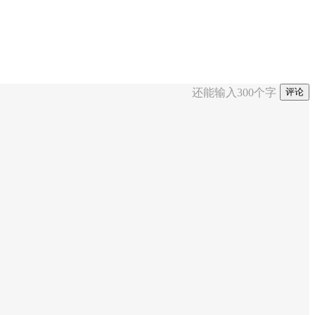
还能输入
300
个字