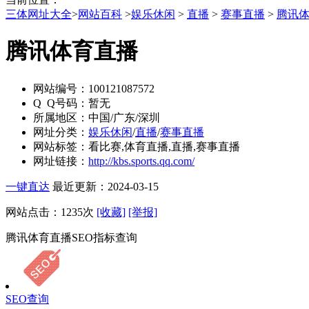
三体网址大全
>
网站百科
>
娱乐休闲
>
直播
>
赛事直播
>
腾讯
腾讯体育直播
网站编号：
100121087572
Q Q号码：
暂无
所属地区：
中国/广东/深圳
网址分类：
娱乐休闲
/
直播
/
赛事直播
网站标签：
看比赛,体育直播,直播,赛事直播
网址链接：
http://kbs.sports.qq.com/
一键直达
最近更新：2024-03-15
网站点击：
1235
次
[收藏]
[举报]
腾讯体育直播SEO指标查询
SEO查询