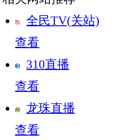
全民TV(关站)
查看
310直播
查看
龙珠直播
查看