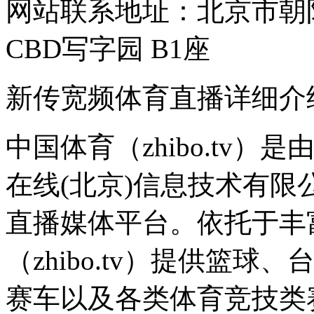
网站联系地址：北京市朝
CBD写字园 B1座
新传宽频体育直播详细介
中国体育（zhibo.tv）
在线(北京)信息技术有
直播媒体平台。依托于丰
（zhibo.tv）提供篮
赛车以及各类体育竞技类