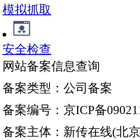
模拟抓取
安全检查
网站备案信息查询
备案类型：公司备案
备案编号：京ICP备090211
备案主体：新传在线(北京