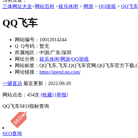
三体网址大全
>
网站百科
>
娱乐休闲
>
网游
>
QQ游戏
>
QQ飞
QQ飞车
网站编号：
10012014244
Q Q号码：
暂无
所属地区：
中国/广东/深圳
网址分类：
娱乐休闲
/
网游
/
QQ游戏
网站标签：
QQ飞车,飞车,QQ飞车官网,QQ飞车官方下载,
网址链接：
https://speed.qq.com/
一键直达
最近更新：2022-09-20
网站点击：
454
次
[收藏]
[举报]
QQ飞车SEO指标查询
SEO查询