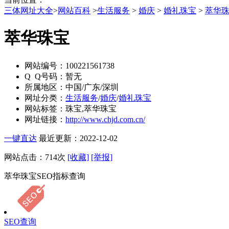
三体网址大全
>
网站百科
>
生活服务
>
婚庆
>
婚礼珠宝
>
萃华
萃华珠宝
网站编号：
100221561738
Q Q号码：
暂无
所属地区：
中国/广东/深圳
网址分类：
生活服务
/
婚庆
/
婚礼珠宝
网站标签：
珠宝,萃华珠宝
网址链接：
http://www.chjd.com.cn/
一键直达
最近更新：2022-12-02
网站点击：
714
次
[收藏]
[举报]
萃华珠宝SEO指标查询
SEO查询