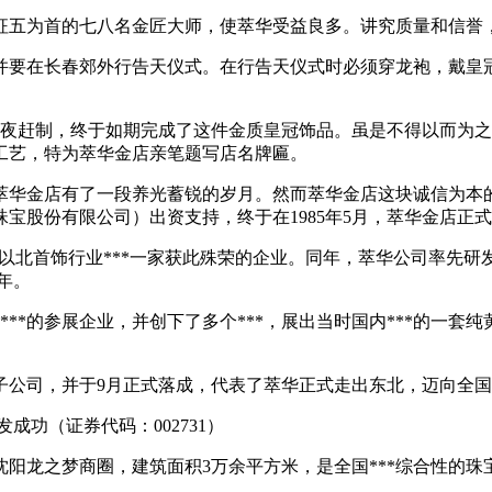
聘请王征五为首的七八名金匠大师，使萃华受益良多。讲究质量和信
典并要在长春郊外行告天仪式。在行告天仪式时必须穿龙袍，戴
日夜赶制，终于如期完成了这件金质皇冠饰品。虽是不得以而为
工艺，特为萃华金店亲笔题写店名牌匾。
，萃华金店有了一段养光蓄锐的岁月。然而萃华金店这块诚信为
宝股份有限公司）出资支持，终于在1985年5月，萃华金店正
长江以北首饰行业***一家获此殊荣的企业。同年，萃华公司率先
年。
***的参展企业，并创下了多个***，展出当时国内***的一套
立子公司，并于9月正式落成，代表了萃华正式走出东北，迈向全
成功（证券代码：002731）
沈阳龙之梦商圈，建筑面积3万余平方米，是全国***综合性的珠