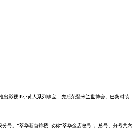
推出影视IP小黄人系列珠宝，先后荣登米兰世博会、巴黎时装
设分号。“萃华新首饰楼”改称“萃华金店总号”。总号、分号共六