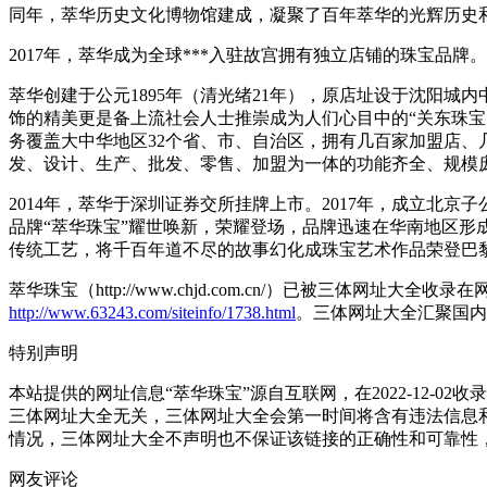
同年，萃华历史文化博物馆建成，凝聚了百年萃华的光辉历史和
2017年，萃华成为全球***入驻故宫拥有独立店铺的珠宝品牌。
萃华创建于公元1895年（清光绪21年），原店址设于沈阳
饰的精美更是备上流社会人士推崇成为人们心目中的“关东珠宝
务覆盖大中华地区32个省、市、自治区，拥有几百家加盟店、
发、设计、生产、批发、零售、加盟为一体的功能齐全、规模
2014年，萃华于深圳证券交所挂牌上市。2017年，成立
品牌“萃华珠宝”耀世唤新，荣耀登场，品牌迅速在华南地区
传统工艺，将千百年道不尽的故事幻化成珠宝艺术作品荣登巴
萃华珠宝（http://www.chjd.com.cn/）已被三体网址大
http://www.63243.com/siteinfo/1738.html
。三体网址大全汇聚国内
特别声明
本站提供的网址信息“萃华珠宝”源自互联网，在2022-12
三体网址大全无关，三体网址大全会第一时间将含有违法信息
情况，三体网址大全不声明也不保证该链接的正确性和可靠性
网友评论