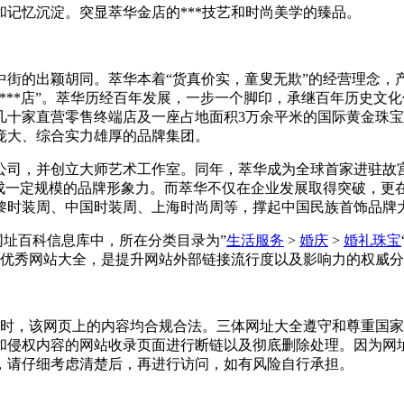
记忆沉淀。突显萃华金店的***技艺和时尚美学的臻品。
城内中街的出颖胡同。萃华本着“货真价实，童叟无欺”的经营理念
***店”。萃华历经百年发展，一步一个脚印，承继百年历史文
几十家直营零售终端店及一座占地面积3万余平米的国际黄金珠
庞大、综合实力雄厚的品牌集团。
北京子公司，并创立大师艺术工作室。同年，萃华成为全球首家进驻
形成一定规模的品牌形象力。而萃华不仅在企业发展取得突破，更
黎时装周、中国时装周、上海时尚周等，撑起中国民族首饰品牌
全收录在网址百科信息库中，所在分类目录为”
生活服务
>
婚庆
>
婚礼珠宝
优秀网站大全，是提升网站外部链接流行度以及影响力的权威分
-02收录时，该网页上的内容均合规合法。三体网址大全遵守和尊
和侵权内容的网站收录页面进行断链以及彻底删除处理。因为网
，请仔细考虑清楚后，再进行访问，如有风险自行承担。