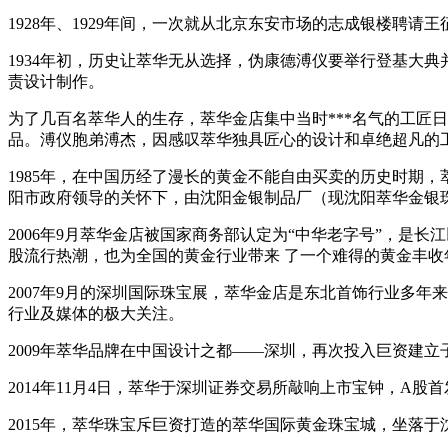
1928年、1929年间，一次就从北京东安市场的志成银楼
1934年初，历史让萃华无从选择，伪康德溥仪要举行登基大
责设计制作。
为了几百名萃华人的生存，萃华金店集中当时***名气的工匠
品。溥仪胞弟溥杰，因感叹萃华独具匠心的设计和卓绝超凡的
1985年，在中国历经了漫长的黄金不能自由买卖的历史时期
阳市政府领导的关怀下，由沈阳金银制品厂（现沈阳萃华金银珠
2006年9月萃华金店被国家商务部认定为“中华老字号”，是
股流行热潮，也为全国的黄金行业带来 了一个难得的黄金丰收
2007年9月的深圳国际珠宝展，萃华金店是东北首饰行业多年来
行业及媒体的极大关注。
2009年萃华品牌在中国设计之都——深圳，再次投入巨资建
2014年11月4日，萃华于深圳证券交易所敲响上市宝钟，A股首发
2015年，萃华珠宝斥巨资打造的萃华国际黄金珠宝城，坐落于