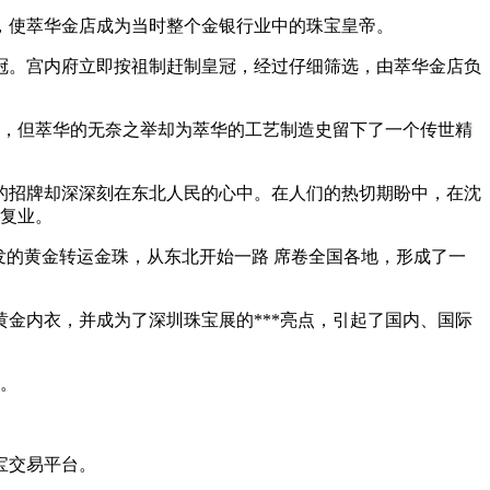
誉，使萃华金店成为当时整个金银行业中的珠宝皇帝。
皇冠。宫内府立即按祖制赶制皇冠，经过仔细筛选，由萃华金店负
之，但萃华的无奈之举却为萃华的工艺制造史留下了一个传世精
本的招牌却深深刻在东北人民的心中。在人们的热切期盼中，在沈
式复业。
研发的黄金转运金珠，从东北开始一路 席卷全国各地，形成了一
纯黄金内衣，并成为了深圳珠宝展的***亮点，引起了国内、国际
国。
宝交易平台。