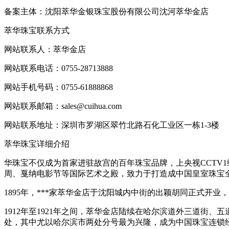
备案主体：沈阳萃华金银珠宝股份有限公司沈河萃华金店
萃华珠宝联系方式
网站联系人：萃华金店
网站联系电话：0755-28713888
网站手机号码：0755-61888868
网站联系邮箱：sales@cuihua.com
网站联系地址：深圳市罗湖区翠竹北路石化工业区一栋1-3楼
萃华珠宝详细介绍
华珠宝不仅成为首家进驻故宫的百年珠宝品牌，上央视CCTV
周、戛纳电影节等国际艺术之殿，致力于打造成中国皇室珠宝
1895年，***家萃华金店于沈阳城内中街的出颖胡同正式开
1912年至1921年之间，萃华金店陆续在哈尔滨道外三道街
处，其中尤以哈尔滨市两处分号最为兴隆，成为中国珠宝连锁