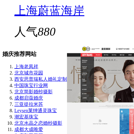
上海蔚蓝海岸
人气
880
婚庆推荐网站
上海老凤祥
北京城市花园
西安思普瑞私人婚礼定制
中国珠宝行业网
北京简影婚纱摄影
成都启蔻婚庆
三亚提拉米苏
Leysen莱绅通灵珠宝
潮宏基珠宝
北京水晶之恋婚纱摄影
成都大成唯爱