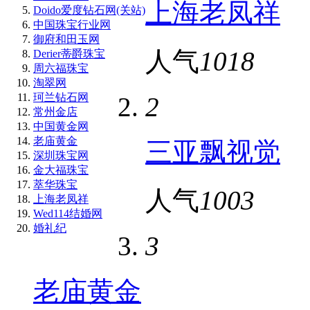
上海老凤祥
Doido爱度钻石网(关站)
中国珠宝行业网
御府和田玉网
人气
1018
Derier蒂爵珠宝
周六福珠宝
淘翠网
珂兰钻石网
2
常州金店
中国黄金网
老庙黄金
三亚飘视觉
深圳珠宝网
金大福珠宝
萃华珠宝
人气
1003
上海老凤祥
Wed114结婚网
婚礼纪
3
老庙黄金