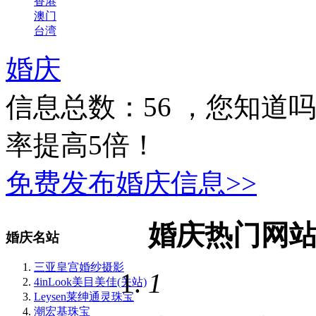
香港
澳门
台湾
婚庆
信息总数：
56
，您知道吗
率提高5倍！
免费发布婚庆信息>>
婚庆热门网
婚庆名站
三亚皇宫婚纱摄影
1
4inLook美目美佳(关站)
Leysen莱绅通灵珠宝
潮宏基珠宝