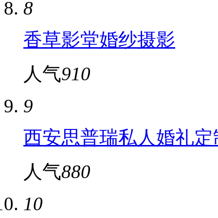
8
香草影堂婚纱摄影
人气
910
9
西安思普瑞私人婚礼定
人气
880
10