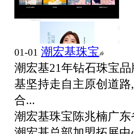
潮宏基珠宝
01-01
潮宏基21年钻石珠宝品
基坚持走自主原创道路
合...
潮宏基珠宝陈兆楠
广东
潮宏基总部加盟拓展中