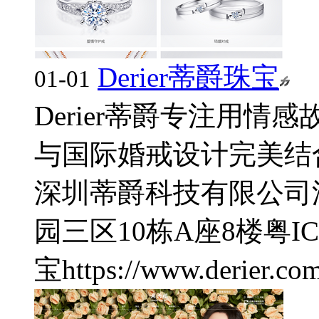
Derier蒂爵珠宝
01-01
Derier蒂爵专注用情
与国际婚戒设计完美结合
深圳蒂爵科技有限公司
园三区10栋A座8楼
粤IC
宝
https://www.derier.com