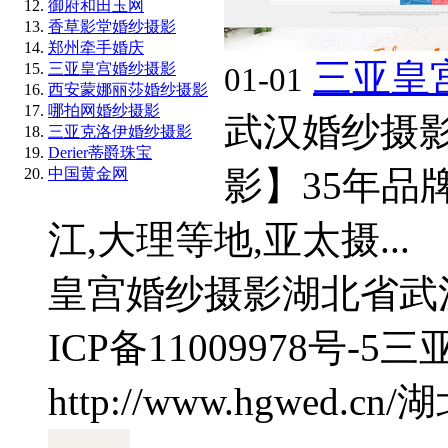
御府和田玉网
香草影堂婚纱摄影
郑州牵手婚庆
三亚皇
三亚皇宫婚纱摄影
01-01
西安蒙娜丽莎婚纱摄影
哪拍网婚纱摄影
武汉婚纱摄
三亚克洛伊婚纱摄影
Derier蒂爵珠宝
影】35年品
中国黄金网
江,大理等地,亚太摄...
皇宫婚纱摄影
湖北省武
ICP备11009978号-5
三
http://www.hgwed.cn/
湖