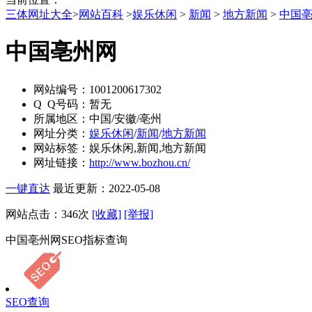
三体网址大全
>
网站百科
>
娱乐休闲
>
新闻
>
地方新闻
>
中国
中国亳州网
网站编号：
1001200617302
Q Q号码：
暂无
所属地区：
中国/安徽/亳州
网址分类：
娱乐休闲
/
新闻
/
地方新闻
网站标签：
娱乐休闲,新闻,地方新闻
网址链接：
http://www.bozhou.cn/
一键直达
最近更新：2022-05-08
网站点击：
346
次
[收藏]
[举报]
中国亳州网SEO指标查询
SEO查询