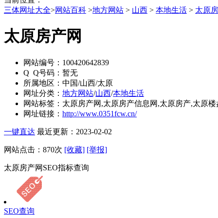
三体网址大全
>
网站百科
>
地方网站
>
山西
>
本地生活
>
太原
太原房产网
网站编号：
100420642839
Q Q号码：
暂无
所属地区：
中国/山西/太原
网址分类：
地方网站
/
山西
/
本地生活
网站标签：
太原房产网,太原房产信息网,太原房产,太原楼
网址链接：
http://www.0351fcw.cn/
一键直达
最近更新：2023-02-02
网站点击：
870
次
[收藏]
[举报]
太原房产网SEO指标查询
SEO查询