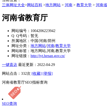
三体网址大全
>
网站百科
>
地方网站
>
河南
>
教育大学
>
河南
河南省教育厅
网站编号：
1004206223942
Q Q号码：
暂无
所属地区：
中国/河南/郑州
网址分类：
地方网站
/
河南
/
教育大学
网站标签：
地方网站,河南,教育大学
网址链接：
http://jyt.henan.gov.cn/
一键直达
最近更新：2022-04-29
网站点击：
332
次
[收藏]
[举报]
河南省教育厅SEO指标查询
SEO查询