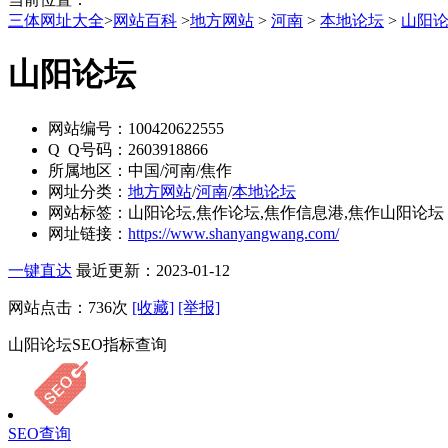
三体网址大全
>
网站百科
>
地方网站
>
河南
>
本地论坛
>
山阳
山阳论坛
网站编号：
100420622555
Q Q号码：
2603918866
所属地区：
中国/河南/焦作
网址分类：
地方网站
/
河南
/
本地论坛
网站标签：
山阳论坛,焦作论坛,焦作信息港,焦作山阳论坛
网址链接：
https://www.shanyangwang.com/
一键直达
最近更新：2023-01-12
网站点击：
736
次
[收藏]
[举报]
山阳论坛SEO指标查询
SEO查询