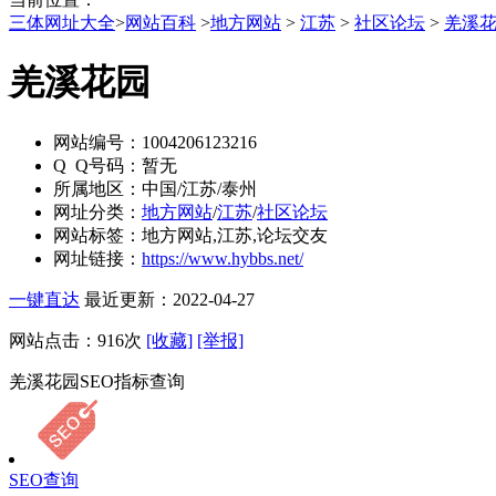
三体网址大全
>
网站百科
>
地方网站
>
江苏
>
社区论坛
>
羌溪
羌溪花园
网站编号：
1004206123216
Q Q号码：
暂无
所属地区：
中国/江苏/泰州
网址分类：
地方网站
/
江苏
/
社区论坛
网站标签：
地方网站,江苏,论坛交友
网址链接：
https://www.hybbs.net/
一键直达
最近更新：2022-04-27
网站点击：
916
次
[收藏]
[举报]
羌溪花园SEO指标查询
SEO查询