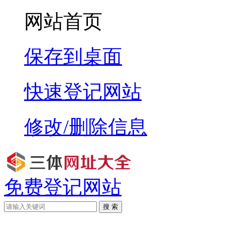
网站首页
保存到桌面
快速登记网站
修改/删除信息
免费登记网站
搜 索