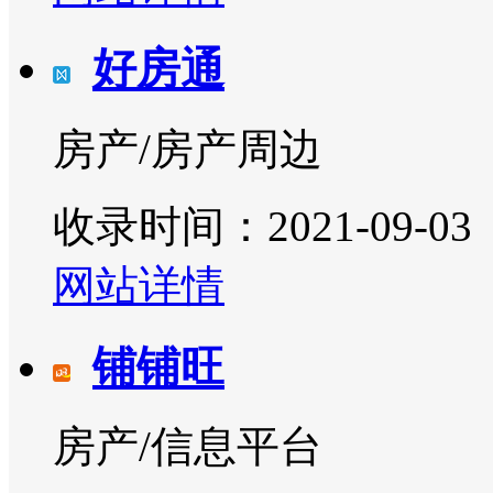
好房通
房产/房产周边
收录时间：2021-09-03
网站详情
铺铺旺
房产/信息平台