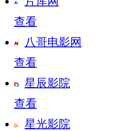
片库网
查看
八哥电影网
查看
星辰影院
查看
星光影院