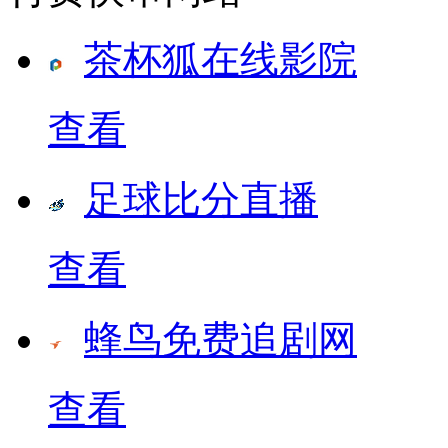
茶杯狐在线影院
查看
足球比分直播
查看
蜂鸟免费追剧网
查看