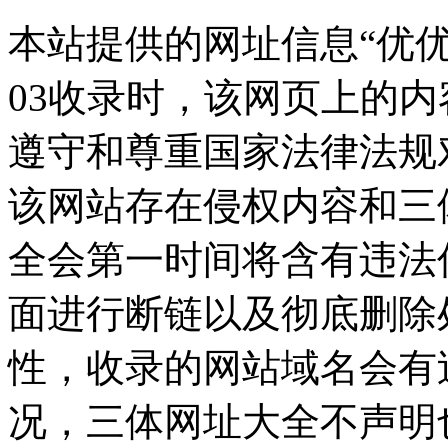
本站提供的网址信息“优优好
03收录时，该网页上的
遵守和尊重国家法律法规
该网站存在侵权内容和三
全会第一时间将含有违法
面进行断链以及彻底删除
性，收录的网站域名会有
况，三体网址大全不声明