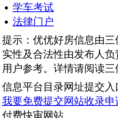
学车考试
法律门户
提示：
优优好房信息由三
实性及合法性由发布人负
用户参考。详情请阅读三
信息平台目录网址提交入
我要免费提交网站收录申
付费快审网站