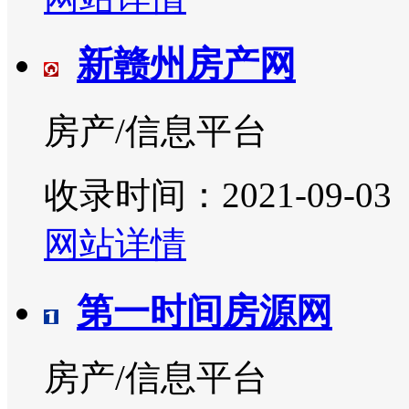
新赣州房产网
房产/信息平台
收录时间：2021-09-03
网站详情
第一时间房源网
房产/信息平台