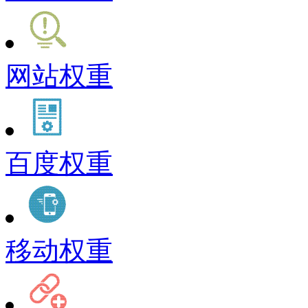
网站权重
百度权重
移动权重