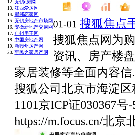
无锡e房网
江西爱房网
邯郸恋家网
搜狐焦点
无锡房地产市场网
01-01
安徽新地产交易网
广州房王网
搜狐焦点网为
中国房地产网
新赣州房产网
资讯、房产楼
惠民之家房产网
家居装修等全面内容信..
搜狐公司
北京市海淀区
1101
京ICP证030367号-
https://m.focus.cn/
北京