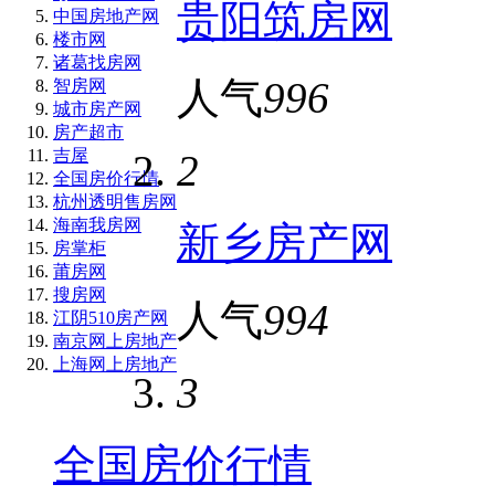
贵阳筑房网
中国房地产网
楼市网
诸葛找房网
人气
996
智房网
城市房产网
房产超市
吉屋
2
全国房价行情
杭州透明售房网
海南我房网
新乡房产网
房掌柜
莆房网
搜房网
人气
994
江阴510房产网
南京网上房地产
上海网上房地产
3
全国房价行情