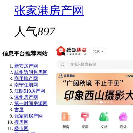
张家港房产网
人气
897
信息平台推荐网站
新安房产网
杭州透明售房网
商用地产网
南宁住朋网
江阴510房产网
涿州房产网
第一时间房源网
吉屋
张家港房产网
搜房网
楼市网