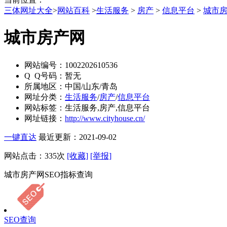
三体网址大全
>
网站百科
>
生活服务
>
房产
>
信息平台
>
城市
城市房产网
网站编号：
1002202610536
Q Q号码：
暂无
所属地区：
中国/山东/青岛
网址分类：
生活服务
/
房产
/
信息平台
网站标签：
生活服务,房产,信息平台
网址链接：
http://www.cityhouse.cn/
一键直达
最近更新：2021-09-02
网站点击：
335
次
[收藏]
[举报]
城市房产网SEO指标查询
SEO查询