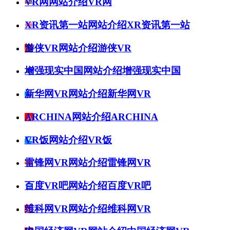
VR网网站介绍
VR网
XR资讯第一站网站介绍
XR资讯第一站
游侠VR网站介绍
游侠VR
增强现实中国网站介绍
增强现实中国
新华网VR网站介绍
新华网VR
ARCHINA网站介绍
ARCHINA
VR饭网站介绍
VR饭
雷锋网VR网站介绍
雷锋网VR
百度VR吧网站介绍
百度VR吧
维科网VR网站介绍
维科网VR