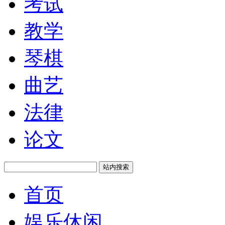
考试
教学
琴棋
曲艺
法律
论文
站内搜索
首页
娱乐休闲