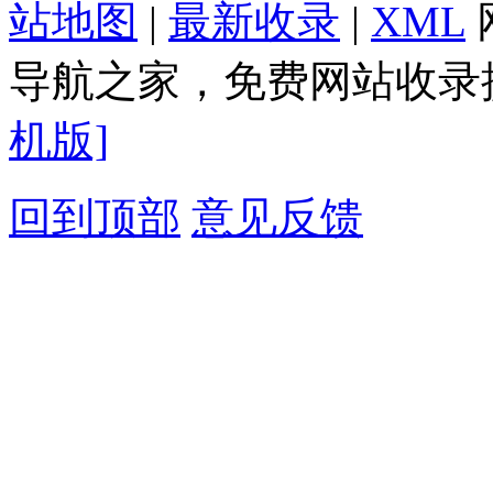
站地图
|
最新收录
|
XML
导航之家，免费网站收录提
机版]
回到顶部
意见反馈