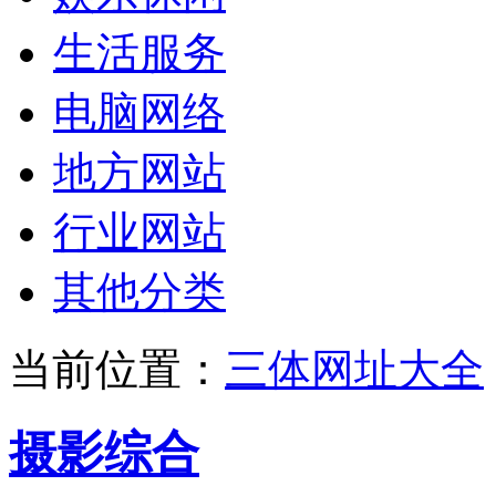
生活服务
电脑网络
地方网站
行业网站
其他分类
当前位置：
三体网址大全
摄影综合