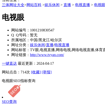
三体网址大全
>
网站百科
>
娱乐休闲
>
直播
>
电视直播
>
电视
电视眼
网站编号：
1001210830547
Q Q号码：
暂无
所属地区：
中国/黑龙江/哈尔滨
网址分类：
娱乐休闲
/
直播
/
电视直播
网站标签：
TV眼,电视直播,网络电视,网络电视直播,体育直
网址链接：
http://www.tvyan.com/
一键直达
最近更新：2024-04-17
网站点击：
714
次
[收藏]
[举报]
电视眼SEO指标查询
SEO查询