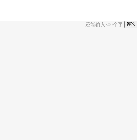
还能输入
300
个字