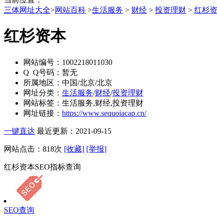
三体网址大全
>
网站百科
>
生活服务
>
财经
>
投资理财
>
红杉
红杉资本
网站编号：
1002218011030
Q Q号码：
暂无
所属地区：
中国/北京/北京
网址分类：
生活服务
/
财经
/
投资理财
网站标签：
生活服务,财经,投资理财
网址链接：
https://www.sequoiacap.cn/
一键直达
最近更新：2021-09-15
网站点击：
818
次
[收藏]
[举报]
红杉资本SEO指标查询
SEO查询