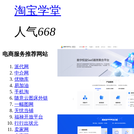
淘宝学堂
人气
668
电商服务推荐网站
派代网
中介网
优物库
易加油
手机淘
随意云图床外链
一幅图网
无忧当铺
福禄开放平台
行行出状元
卖家网