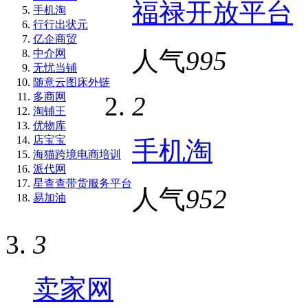
福禄开放平台
手机淘
行行出状元
亿企商贸
人气
995
中介网
无忧当铺
随意云图床外链
多商网
2
淘铺王
优物库
店宝宝
手机淘
海猫跨境电商培训
派代网
星查查带货服务平台
人气
952
易加油
3
卖家网