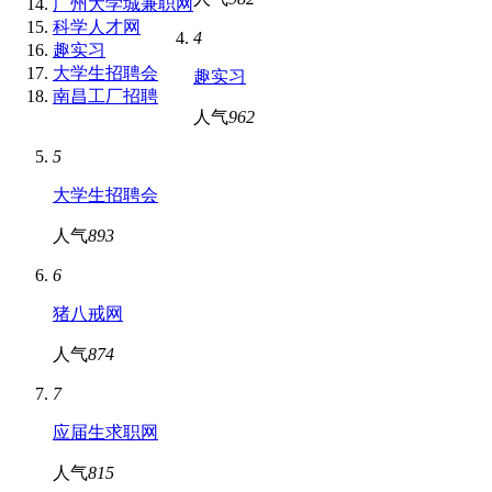
广州大学城兼职网
科学人才网
4
趣实习
大学生招聘会
趣实习
南昌工厂招聘
人气
962
5
大学生招聘会
人气
893
6
猪八戒网
人气
874
7
应届生求职网
人气
815