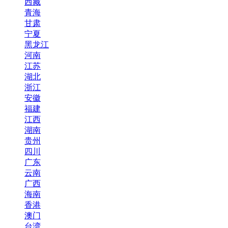
西藏
青海
甘肃
宁夏
黑龙江
河南
江苏
湖北
浙江
安徽
福建
江西
湖南
贵州
四川
广东
云南
广西
海南
香港
澳门
台湾