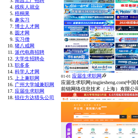
南昌工厂招聘
残疾人就业
梧桐果
趣实习
博士人才网
圆才网
实习僧
猪八戒网
派代电商招聘
大学生招聘会
职多多
科学人才网
应届生求职网
01-01
上上兼职网
应届生求职网yingjiesheng.c
广州大学城兼职网
前锦网络信息技术（上海）有限公
应届生求职网
锐仕方达猎头公司