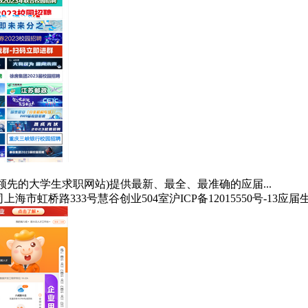
om(中国领先的大学生求职网站)提供最新、最全、最准确的应届...
司
上海市虹桥路333号慧谷创业504室
沪ICP备12015550号-13
应届