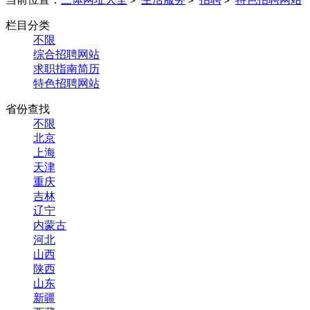
>
>
>
栏目分类
不限
综合招聘网站
求职指南简历
特色招聘网站
省份查找
不限
北京
上海
天津
重庆
吉林
辽宁
内蒙古
河北
山西
陕西
山东
新疆