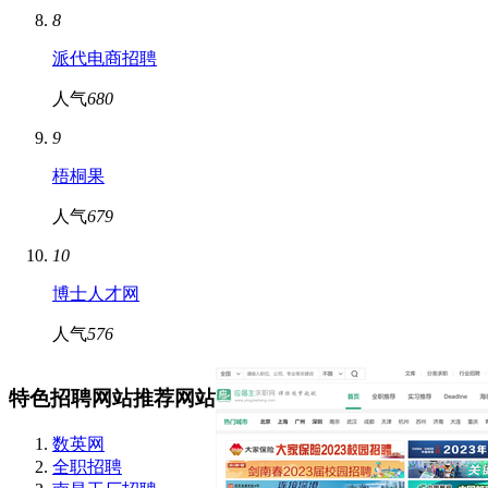
8
派代电商招聘
人气
680
9
梧桐果
人气
679
10
博士人才网
人气
576
特色招聘网站推荐网站
数英网
全职招聘