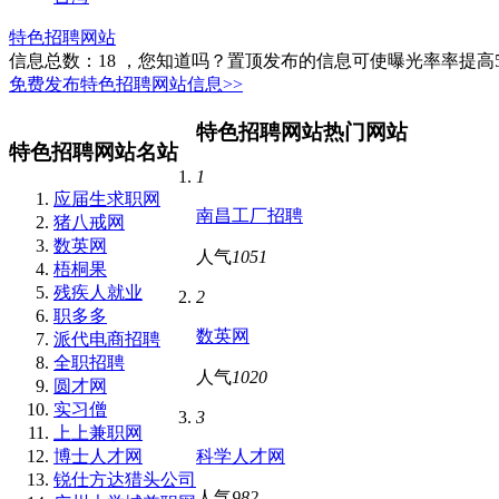
特色招聘网站
信息总数：
18
，您知道吗？置顶发布的信息可使曝光率率提高
免费发布特色招聘网站信息>>
特色招聘网站热门网站
特色招聘网站名站
1
应届生求职网
南昌工厂招聘
猪八戒网
数英网
人气
1051
梧桐果
残疾人就业
2
职多多
数英网
派代电商招聘
全职招聘
人气
1020
圆才网
实习僧
3
上上兼职网
博士人才网
科学人才网
锐仕方达猎头公司
人气
982