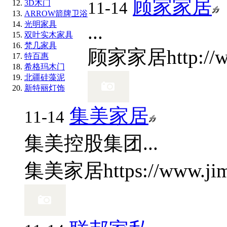
顾家家居
3D木门
11-14
ARROW箭牌卫浴
光明家具
...
双叶实木家具
梵几家具
顾家家居
http:/
特百惠
希格玛木门
北疆硅藻泥
新特丽灯饰
集美家居
11-14
集美控股集团...
集美家居
https://www.ji