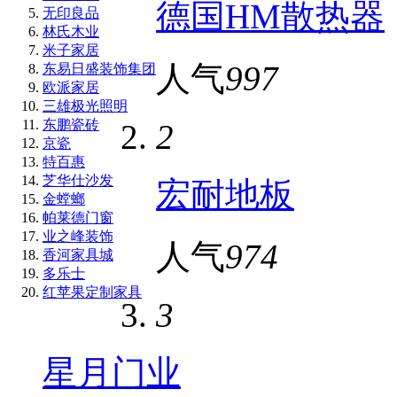
德国HM散热器
无印良品
林氏木业
米子家居
人气
997
东易日盛装饰集团
欧派家居
三雄极光照明
东鹏瓷砖
2
京瓷
特百惠
芝华仕沙发
宏耐地板
金螳螂
帕莱德门窗
业之峰装饰
人气
974
香河家具城
多乐士
红苹果定制家具
3
星月门业