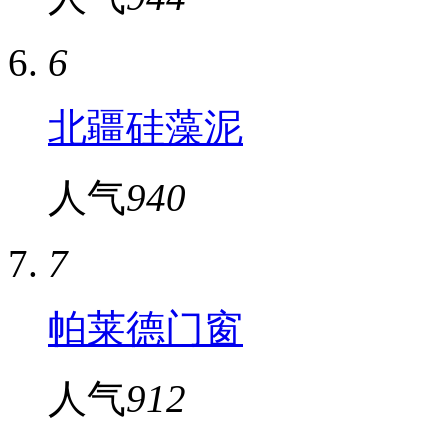
6
北疆硅藻泥
人气
940
7
帕莱德门窗
人气
912