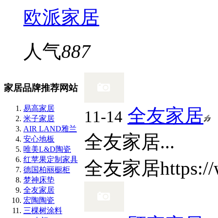
欧派家居
人气
887
家居品牌推荐网站
易高家居
全友家居
11-14
米子家居
AIR LAND雅兰
全友家居...
安心地板
唯美L&D陶瓷
红苹果定制家具
全友家居
https:
德国柏丽橱柜
梦神床垫
全友家居
宏陶陶瓷
三棵树涂料