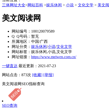
三体网址大全
>
网站百科
>
娱乐休闲
>
小说
>
文化文学
>
美文
美文阅读网
网站编号：
100120079589
Q Q号码：
暂无
所属地区：
中国/广西
网址分类：
娱乐休闲
/
小说
/
文化文学
网站标签：
娱乐休闲,小说,文化文学
网址链接：
https://www.meiwen.com.cn/
一键直达
最近更新：2021-07-23
网站点击：
873
次
[收藏]
[举报]
美文阅读网SEO指标查询
SEO查询