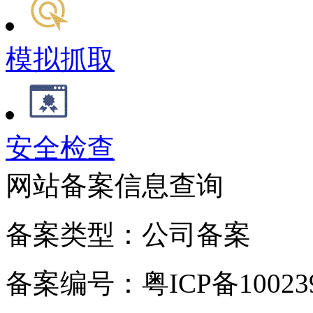
模拟抓取
安全检查
网站备案信息查询
备案类型：公司备案
备案编号：粤ICP备100239