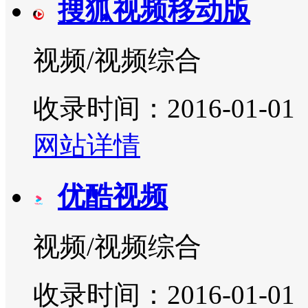
搜狐视频移动版
视频/视频综合
收录时间：2016-01-01
网站详情
优酷视频
视频/视频综合
收录时间：2016-01-01