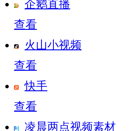
企鹅直播
查看
火山小视频
查看
快手
查看
凌晨两点视频素材