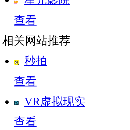
查看
相关网站推荐
秒拍
查看
VR虚拟现实
查看