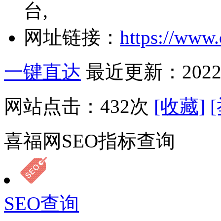
台,
网址链接：
https://www.
一键直达
最近更新：2022-
网站点击：
432
次
[收藏]
喜福网SEO指标查询
SEO查询