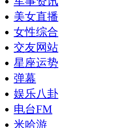
军事资讯
美女直播
女性综合
交友网站
星座运势
弹幕
娱乐八卦
电台FM
米哈游