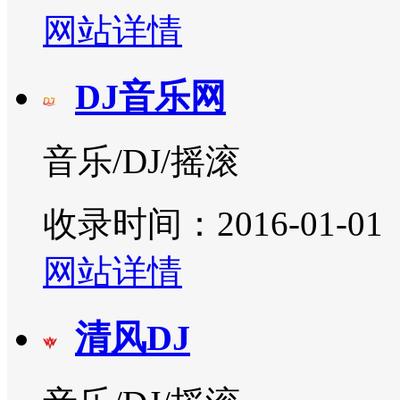
网站详情
DJ音乐网
音乐/DJ/摇滚
收录时间：2016-01-01
网站详情
清风DJ