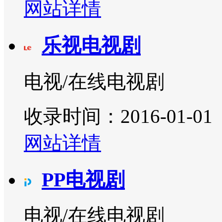
网站详情
乐视电视剧
电视/在线电视剧
收录时间：2016-01-01
网站详情
PP电视剧
电视/在线电视剧