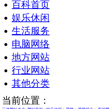
百科首页
娱乐休闲
生活服务
电脑网络
地方网站
行业网站
其他分类
当前位置：