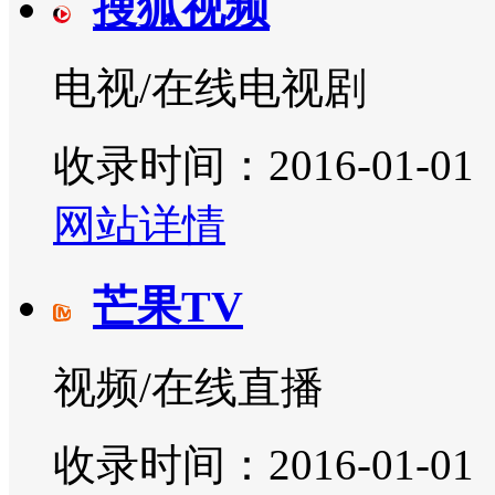
搜狐视频
电视/在线电视剧
收录时间：2016-01-01
网站详情
芒果TV
视频/在线直播
收录时间：2016-01-01