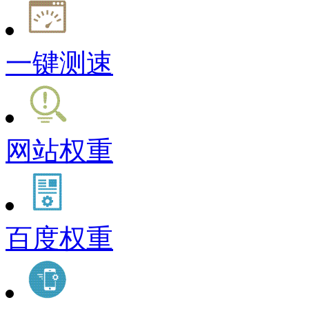
一键测速
网站权重
百度权重