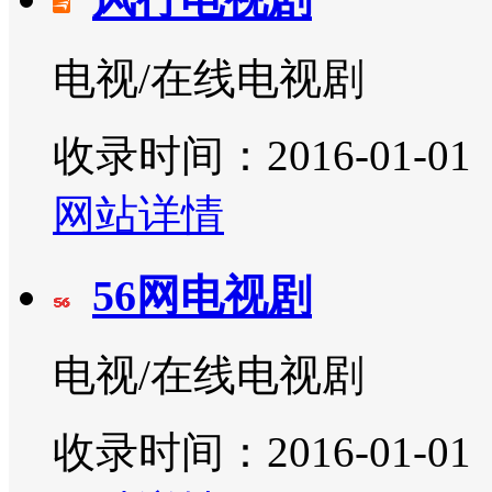
电视/在线电视剧
收录时间：2016-01-01
网站详情
56网电视剧
电视/在线电视剧
收录时间：2016-01-01