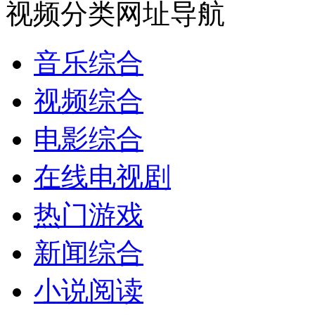
视频分类网址导航
音乐综合
视频综合
电影综合
在线电视剧
热门游戏
新闻综合
小说阅读