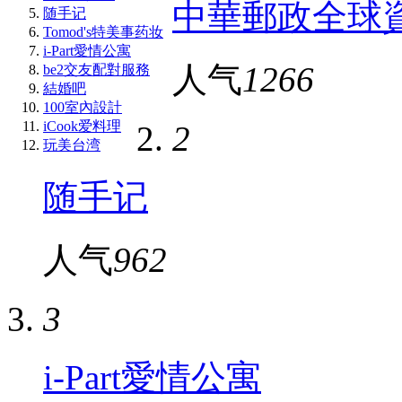
中華郵政全球
随手记
Tomod's特美事药妆
i-Part愛情公寓
人气
1266
be2交友配對服務
結婚吧
100室內設計
iCook爱料理
2
玩美台湾
随手记
人气
962
3
i-Part愛情公寓