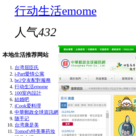
行动生活emome
人气
432
本地生活推荐网站
台湾屈臣氏
i-Part愛情公寓
be2交友配對服務
行动生活emome
100室內設計
結婚吧
iCook爱料理
中華郵政全球資訊網
随手记
台湾康是美
Tomod's特美事药妆