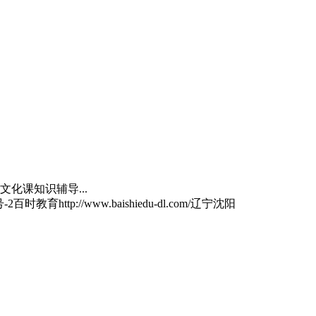
化课知识辅导...
号-2
百时教育
http://www.baishiedu-dl.com/
辽宁
沈阳