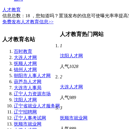
人才教育
信息总数：
18
，您知道吗？置顶发布的信息可使曝光率率提高
免费发布人才教育信息>>
人才教育热门网站
人才教育名站
1
百时教育
沈阳人才网
大连人才网
抚顺人才网
人气
1028
锦州人才网
朝阳市人事人才网
2
葫芦岛人才网
大连人才网
大连市人事局
辽宁人力资源市场
人气
989
沈阳人才网
辽宁省就业人才服务网
3
辽宁招聘网
辽宁人事考试网
抚顺市就业网
抚顺市就业网
人气
889