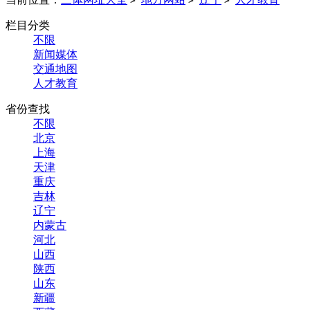
>
>
>
栏目分类
不限
新闻媒体
交通地图
人才教育
省份查找
不限
北京
上海
天津
重庆
吉林
辽宁
内蒙古
河北
山西
陕西
山东
新疆