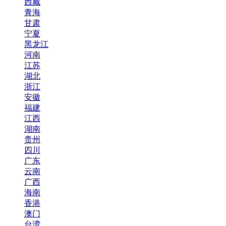
西藏
青海
甘肃
宁夏
黑龙江
河南
江苏
湖北
浙江
安徽
福建
江西
湖南
贵州
四川
广东
云南
广西
海南
香港
澳门
台湾