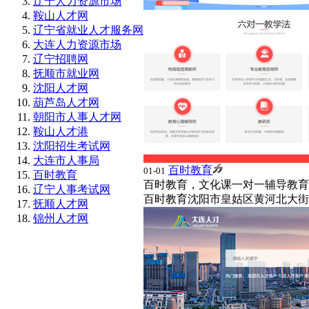
辽宁人力资源市场
鞍山人才网
辽宁省就业人才服务网
大连人力资源市场
辽宁招聘网
抚顺市就业网
沈阳人才网
葫芦岛人才网
朝阳市人事人才网
鞍山人才港
沈阳招生考试网
大连市人事局
百时教育
01-01
百时教育
百时教育，文化课一对一辅导教育
辽宁人事考试网
百时教育
沈阳市皇姑区黄河北大街5
抚顺人才网
锦州人才网