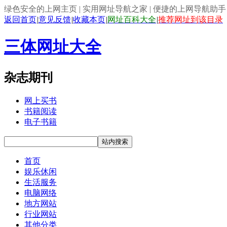
绿色安全的上网主页 | 实用网址导航之家 | 便捷的上网导航助手
返回首页
|
意见反馈
|
收藏本页
|
网址百科大全
|
推荐网址到该目录
三体网址大全
杂志期刊
网上买书
书籍阅读
电子书籍
站内搜索
首页
娱乐休闲
生活服务
电脑网络
地方网站
行业网站
其他分类