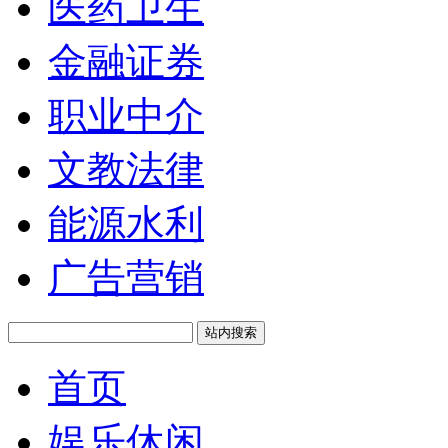
医药卫生
金融证券
职业中介
文教法律
能源水利
广告营销
站内搜索
首页
娱乐休闲