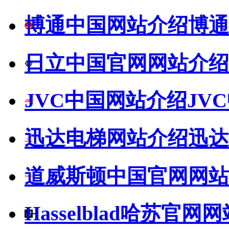
博通中国网站介绍
博通
日立中国官网网站介绍
JVC中国网站介绍
JV
迅达电梯网站介绍
迅达
道威斯顿中国官网网站
Hasselblad哈苏官网