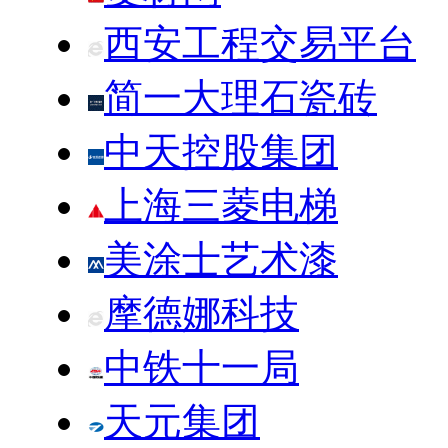
西安工程交易平台
简一大理石瓷砖
中天控股集团
上海三菱电梯
美涂士艺术漆
摩德娜科技
中铁十一局
天元集团