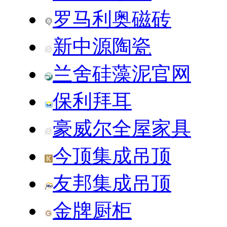
罗马利奥磁砖
新中源陶瓷
兰舍硅藻泥官网
保利拜耳
豪威尔全屋家具
今顶集成吊顶
友邦集成吊顶
金牌厨柜