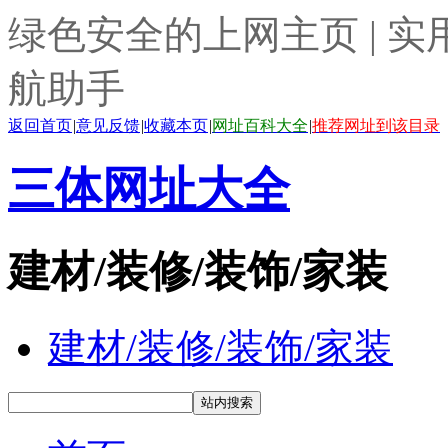
绿色安全的上网主页 | 实
航助手
返回首页
|
意见反馈
|
收藏本页
|
网址百科大全
|
推荐网址到该目录
三体网址大全
建材/装修/装饰/家装
建材/装修/装饰/家装
站内搜索