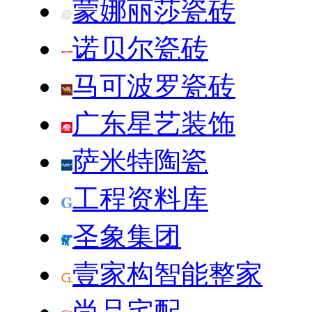
蒙娜丽莎瓷砖
诺贝尔瓷砖
马可波罗瓷砖
广东星艺装饰
萨米特陶瓷
工程资料库
圣象集团
壹家构智能整家
尚品宅配