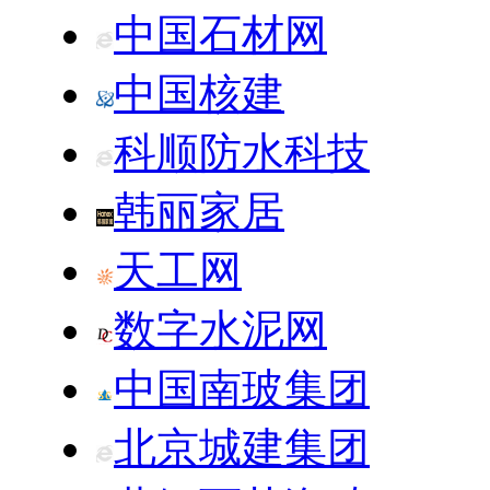
中国石材网
中国核建
科顺防水科技
韩丽家居
天工网
数字水泥网
中国南玻集团
北京城建集团