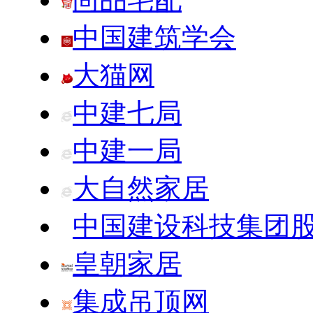
中国建筑学会
大猫网
中建七局
中建一局
大自然家居
中国建设科技集团
皇朝家居
集成吊顶网