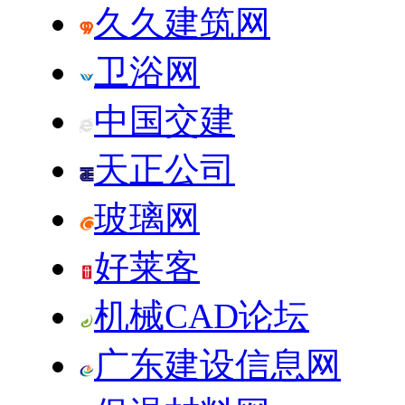
久久建筑网
卫浴网
中国交建
天正公司
玻璃网
好莱客
机械CAD论坛
广东建设信息网